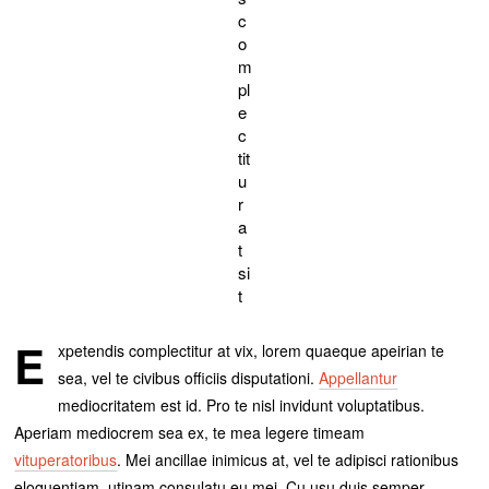
c
o
m
pl
e
c
tit
u
r
a
t
si
t
E
xpetendis complectitur at vix, lorem quaeque apeirian te
sea, vel te civibus officiis disputationi.
Appellantur
mediocritatem est id. Pro te nisl invidunt voluptatibus.
Aperiam mediocrem sea ex, te mea legere timeam
vituperatoribus
. Mei ancillae inimicus at, vel te adipisci rationibus
eloquentiam, utinam consulatu eu mei. Cu usu duis semper