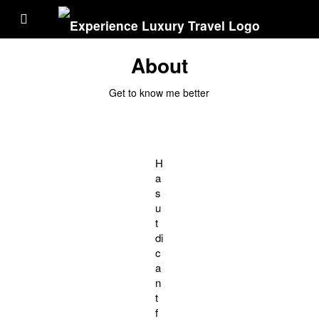
About
Get to know me better
H
a
s
u
t
di
c
a
n
t
f